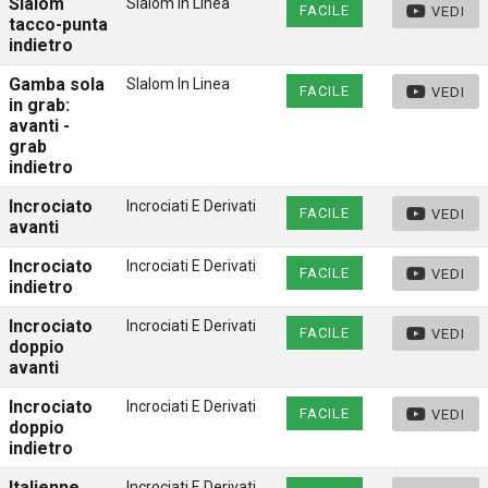
Slalom
Slalom In Linea
FACILE
VEDI
tacco-punta
indietro
Gamba sola
Slalom In Linea
FACILE
VEDI
in grab:
avanti -
grab
indietro
Incrociato
Incrociati E Derivati
FACILE
VEDI
avanti
Incrociato
Incrociati E Derivati
FACILE
VEDI
indietro
Incrociato
Incrociati E Derivati
FACILE
VEDI
doppio
avanti
Incrociato
Incrociati E Derivati
FACILE
VEDI
doppio
indietro
Italienne
Incrociati E Derivati