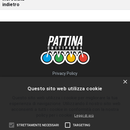
indietro
Privacy Policy
QUICK LINKS
×
Questo sito web utilizza cookie
Percorsi
Questo sito web utilizza i cookie per migliorare la tua
Skatepark
esperienza di navigazione. Utilizzando il nostro sito web
Impara
acconsenti a tutti i cookie in conformità con la nostra
Gruppi
policy per i cookie.
Leggi di più
News
STRETTAMENTE NECESSARI
TARGETING
ULTIMI PERCORSI INVIATI