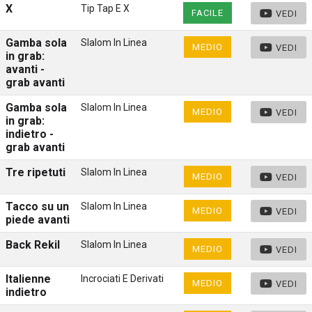
X
Tip Tap E X
FACILE
VEDI
Gamba sola
Slalom In Linea
MEDIO
VEDI
in grab:
avanti -
grab avanti
Gamba sola
Slalom In Linea
MEDIO
VEDI
in grab:
indietro -
grab avanti
Tre ripetuti
Slalom In Linea
MEDIO
VEDI
Tacco su un
Slalom In Linea
MEDIO
VEDI
piede avanti
Back Rekil
Slalom In Linea
MEDIO
VEDI
Italienne
Incrociati E Derivati
MEDIO
VEDI
indietro