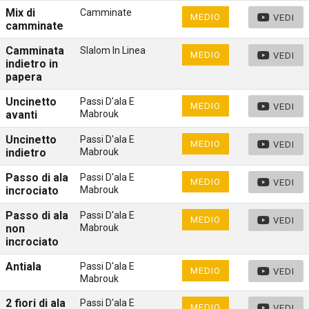
Mix di
Camminate
MEDIO
VEDI
camminate
Camminata
Slalom In Linea
MEDIO
VEDI
indietro in
papera
Uncinetto
Passi D'ala E
MEDIO
VEDI
avanti
Mabrouk
Uncinetto
Passi D'ala E
MEDIO
VEDI
indietro
Mabrouk
Passo di ala
Passi D'ala E
MEDIO
VEDI
incrociato
Mabrouk
Passo di ala
Passi D'ala E
MEDIO
VEDI
non
Mabrouk
incrociato
Antiala
Passi D'ala E
MEDIO
VEDI
Mabrouk
2 fiori di ala
Passi D'ala E
MEDIO
VEDI