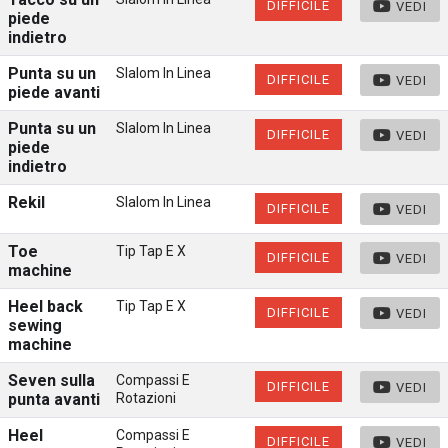
DIFFICILE
VEDI
piede
indietro
Punta su un
Slalom In Linea
DIFFICILE
VEDI
piede avanti
Punta su un
Slalom In Linea
DIFFICILE
VEDI
piede
indietro
Rekil
Slalom In Linea
DIFFICILE
VEDI
Toe
Tip Tap E X
DIFFICILE
VEDI
machine
Heel back
Tip Tap E X
DIFFICILE
VEDI
sewing
machine
Seven sulla
Compassi E
DIFFICILE
VEDI
punta avanti
Rotazioni
Heel
Compassi E
DIFFICILE
VEDI