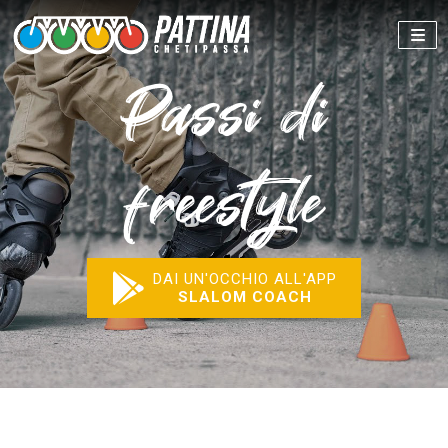
Passi di
freestyle
DAI UN'OCCHIO ALL'APP
SLALOM COACH