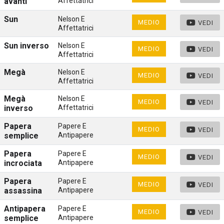
avanti
Affettatrici
Sun
Nelson E
MEDIO
VEDI
Affettatrici
Sun inverso
Nelson E
MEDIO
VEDI
Affettatrici
Megà
Nelson E
MEDIO
VEDI
Affettatrici
Megà
Nelson E
MEDIO
VEDI
inverso
Affettatrici
Papera
Papere E
MEDIO
VEDI
semplice
Antipapere
Papera
Papere E
MEDIO
VEDI
incrociata
Antipapere
Papera
Papere E
MEDIO
VEDI
assassina
Antipapere
Antipapera
Papere E
MEDIO
VEDI
semplice
Antipapere