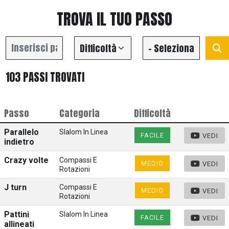
TROVA IL TUO PASSO
103 PASSI TROVATI
Passo
Categoria
Difficoltà
Parallelo
Slalom In Linea
FACILE
VEDI
indietro
Crazy volte
Compassi E
MEDIO
VEDI
Rotazioni
J turn
Compassi E
MEDIO
VEDI
Rotazioni
Pattini
Slalom In Linea
FACILE
VEDI
allineati