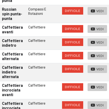
punta
Russian
Compassi E
DIFFICILE
VEDI
spin punta-
Rotazioni
punta
Caffettiera
Caffettiere
DIFFICILE
VEDI
avanti
Caffettiera
Caffettiere
DIFFICILE
VEDI
indietro
Caffettiera
Caffettiere
DIFFICILE
VEDI
alternata
Caffettiera
Caffettiere
DIFFICILE
VEDI
indietro
alternata
Caffettiera
Caffettiere
DIFFICILE
VEDI
incrociata
avanti
Caffettiera
Caffettiere
DIFFICILE
VEDI
incrociata