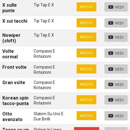
X sulle
Tip Tap E X
MEDIO
VEDI
punte
X sui tacchi
Tip Tap E X
MEDIO
VEDI
Nowiper
Tip Tap E X
MEDIO
VEDI
(shift)
Volte
Compassi E
MEDIO
VEDI
normal
Rotazioni
Front volte
Compassi E
MEDIO
VEDI
Rotazioni
Gran volte
Compassi E
MEDIO
VEDI
Rotazioni
Korean spin
Compassi E
MEDIO
VEDI
tacco-punta
Rotazioni
Otto
Slalom Su Uno E
MEDIO
VEDI
avanzato
Due Birilli
Tacco su un
Slalom In Linea