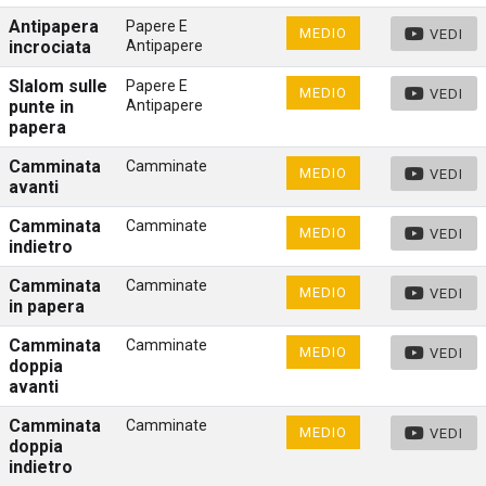
Antipapera
Papere E
MEDIO
VEDI
incrociata
Antipapere
Slalom sulle
Papere E
MEDIO
VEDI
punte in
Antipapere
papera
Camminata
Camminate
MEDIO
VEDI
avanti
Camminata
Camminate
MEDIO
VEDI
indietro
Camminata
Camminate
MEDIO
VEDI
in papera
Camminata
Camminate
MEDIO
VEDI
doppia
avanti
Camminata
Camminate
MEDIO
VEDI
doppia
indietro