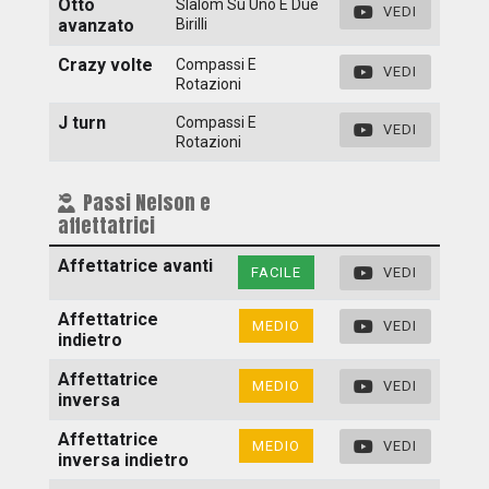
Otto
Slalom Su Uno E Due
VEDI
avanzato
Birilli
Crazy volte
Compassi E
VEDI
Rotazioni
J turn
Compassi E
VEDI
Rotazioni
Passi Nelson e
affettatrici
Affettatrice avanti
FACILE
VEDI
Affettatrice
MEDIO
VEDI
indietro
Affettatrice
MEDIO
VEDI
inversa
Affettatrice
MEDIO
VEDI
inversa indietro