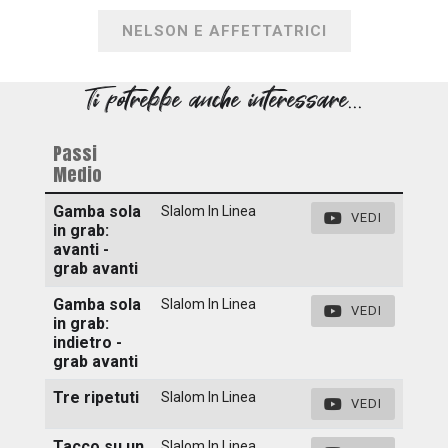
NELSON E AFFETTATRICI
Ti potrebbe anche interessare...
Passi
Medio
Gamba sola
Slalom In Linea
VEDI
in grab:
avanti -
grab avanti
Gamba sola
Slalom In Linea
VEDI
in grab:
indietro -
grab avanti
Tre ripetuti
Slalom In Linea
VEDI
Tacco su un
Slalom In Linea