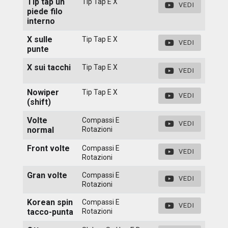
Tip tap un
Tip Tap E X
VEDI
piede filo
interno
X sulle
Tip Tap E X
VEDI
punte
X sui tacchi
Tip Tap E X
VEDI
Nowiper
Tip Tap E X
VEDI
(shift)
Volte
Compassi E
VEDI
normal
Rotazioni
Front volte
Compassi E
VEDI
Rotazioni
Gran volte
Compassi E
VEDI
Rotazioni
Korean spin
Compassi E
VEDI
tacco-punta
Rotazioni