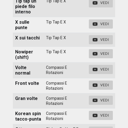
Tip tap un
Tip Tap E X
VEDI
piede filo
interno
X sulle
Tip Tap E X
VEDI
punte
X sui tacchi
Tip Tap E X
VEDI
Nowiper
Tip Tap E X
VEDI
(shift)
Volte
Compassi E
VEDI
normal
Rotazioni
Front volte
Compassi E
VEDI
Rotazioni
Gran volte
Compassi E
VEDI
Rotazioni
Korean spin
Compassi E
VEDI
tacco-punta
Rotazioni