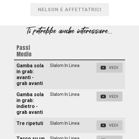
NELSON E AFFETTATRICI
Ti potrebbe anche interessare...
Passi
Medio
Gamba sola
Slalom In Linea
VEDI
in grab:
avanti -
grab avanti
Gamba sola
Slalom In Linea
VEDI
in grab:
indietro -
grab avanti
Tre ripetuti
Slalom In Linea
VEDI
Tacco su un
Slalom In Linea