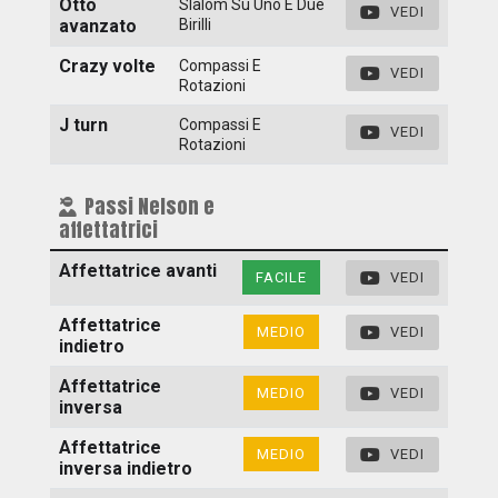
Otto
Slalom Su Uno E Due
VEDI
avanzato
Birilli
Crazy volte
Compassi E
VEDI
Rotazioni
J turn
Compassi E
VEDI
Rotazioni
Passi Nelson e
affettatrici
Affettatrice avanti
FACILE
VEDI
Affettatrice
MEDIO
VEDI
indietro
Affettatrice
MEDIO
VEDI
inversa
Affettatrice
MEDIO
VEDI
inversa indietro