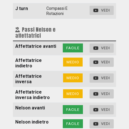
J turn
Compassi E
VEDI
Rotazioni
Passi Nelson e
affettatrici
Affettatrice avanti
FACILE
VEDI
Affettatrice
MEDIO
VEDI
indietro
Affettatrice
MEDIO
VEDI
inversa
Affettatrice
MEDIO
VEDI
inversa indietro
Nelson avanti
FACILE
VEDI
Nelson indietro
FACILE
VEDI