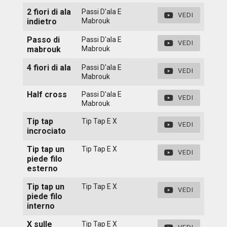
2 fiori di ala
Passi D'ala E
VEDI
indietro
Mabrouk
Passo di
Passi D'ala E
VEDI
mabrouk
Mabrouk
4 fiori di ala
Passi D'ala E
VEDI
Mabrouk
Half cross
Passi D'ala E
VEDI
Mabrouk
Tip tap
Tip Tap E X
VEDI
incrociato
Tip tap un
Tip Tap E X
VEDI
piede filo
esterno
Tip tap un
Tip Tap E X
VEDI
piede filo
interno
X sulle
Tip Tap E X