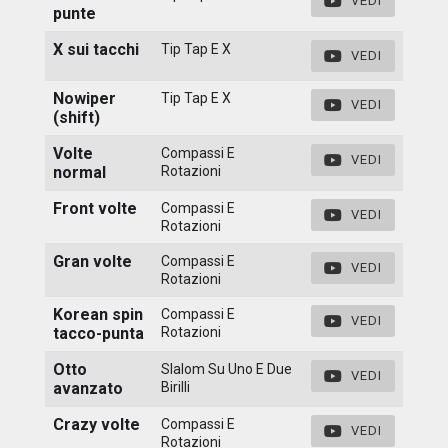
VEDI
punte
X sui tacchi
Tip Tap E X
VEDI
Nowiper
Tip Tap E X
VEDI
(shift)
Volte
Compassi E
VEDI
normal
Rotazioni
Front volte
Compassi E
VEDI
Rotazioni
Gran volte
Compassi E
VEDI
Rotazioni
Korean spin
Compassi E
VEDI
tacco-punta
Rotazioni
Otto
Slalom Su Uno E Due
VEDI
avanzato
Birilli
Crazy volte
Compassi E
VEDI
Rotazioni