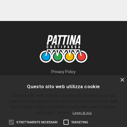
Privacy Policy
QUICK LINKS
×
Questo sito web utilizza cookie
Percorsi
Questo sito web utilizza i cookie per migliorare la tua
Skatepark
esperienza di navigazione. Utilizzando il nostro sito web
Impara
acconsenti a tutti i cookie in conformità con la nostra
Gruppi
policy per i cookie.
Leggi di più
News
STRETTAMENTE NECESSARI
TARGETING
ULTIMI PERCORSI INVIATI