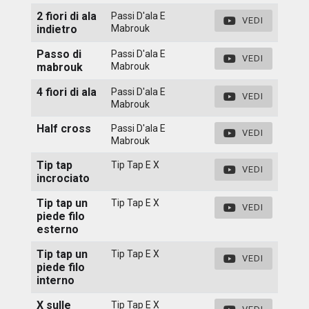
2 fiori di ala
Passi D'ala E
VEDI
indietro
Mabrouk
Passo di
Passi D'ala E
VEDI
mabrouk
Mabrouk
4 fiori di ala
Passi D'ala E
VEDI
Mabrouk
Half cross
Passi D'ala E
VEDI
Mabrouk
Tip tap
Tip Tap E X
VEDI
incrociato
Tip tap un
Tip Tap E X
VEDI
piede filo
esterno
Tip tap un
Tip Tap E X
VEDI
piede filo
interno
X sulle
Tip Tap E X