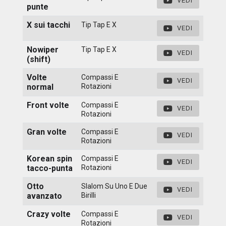
VEDI
punte
X sui tacchi
Tip Tap E X
VEDI
Nowiper
Tip Tap E X
VEDI
(shift)
Volte
Compassi E
VEDI
normal
Rotazioni
Front volte
Compassi E
VEDI
Rotazioni
Gran volte
Compassi E
VEDI
Rotazioni
Korean spin
Compassi E
VEDI
tacco-punta
Rotazioni
Otto
Slalom Su Uno E Due
VEDI
avanzato
Birilli
Crazy volte
Compassi E
VEDI
Rotazioni