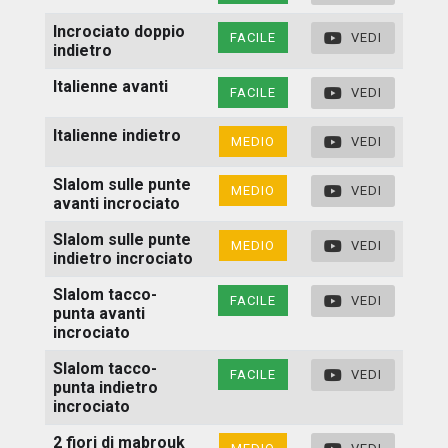
Incrociato doppio
FACILE
VEDI
indietro
Italienne avanti
FACILE
VEDI
Italienne indietro
MEDIO
VEDI
Slalom sulle punte
MEDIO
VEDI
avanti incrociato
Slalom sulle punte
MEDIO
VEDI
indietro incrociato
Slalom tacco-
FACILE
VEDI
punta avanti
incrociato
Slalom tacco-
FACILE
VEDI
punta indietro
incrociato
2 fiori di mabrouk