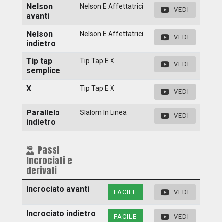
Nelson
Nelson E Affettatrici
VEDI
avanti
Nelson
Nelson E Affettatrici
VEDI
indietro
Tip tap
Tip Tap E X
VEDI
semplice
X
Tip Tap E X
VEDI
Parallelo
Slalom In Linea
VEDI
indietro
Passi
Incrociati e
derivati
Incrociato avanti
FACILE
VEDI
Incrociato indietro
FACILE
VEDI