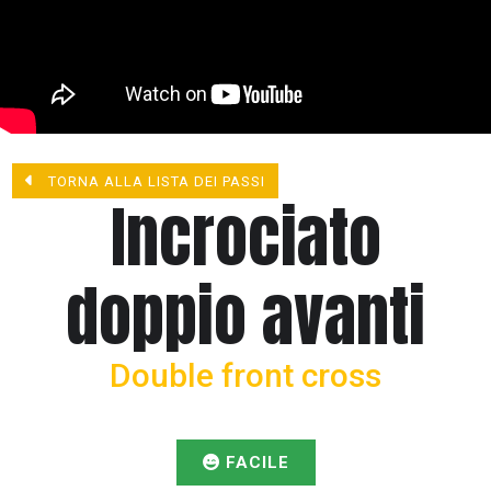
TORNA ALLA LISTA DEI PASSI
Incrociato
doppio avanti
Double front cross
FACILE