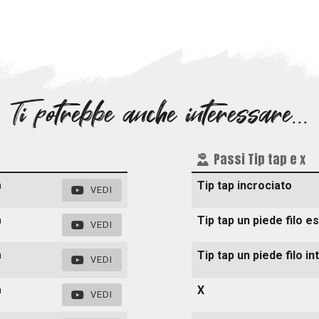
Ti potrebbe anche interessare...
Passi Tip tap e x
Tip tap incrociato
a
VEDI
Tip tap un piede filo e
a
VEDI
Tip tap un piede filo i
a
VEDI
X
a
VEDI