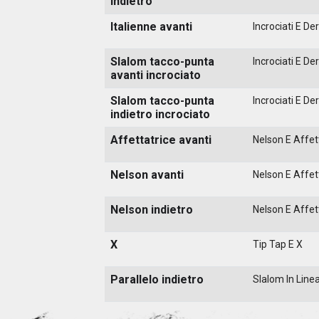
indietro
Italienne avanti
Incrociati E Der
Slalom tacco-punta
Incrociati E Der
avanti incrociato
Slalom tacco-punta
Incrociati E Der
indietro incrociato
Affettatrice avanti
Nelson E Affett
Nelson avanti
Nelson E Affett
Nelson indietro
Nelson E Affett
X
Tip Tap E X
Parallelo indietro
Slalom In Line