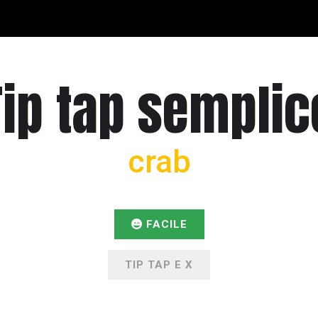
Tip tap semplic
crab
FACILE
TIP TAP E X