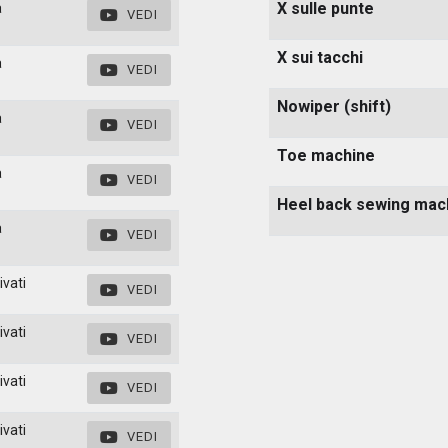
X sulle punte
a
VEDI
X sui tacchi
a
VEDI
Nowiper (shift)
a
VEDI
Toe machine
a
VEDI
Heel back sewing mac
a
VEDI
ivati
VEDI
ivati
VEDI
ivati
VEDI
ivati
VEDI