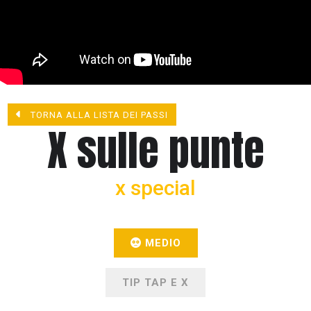
TORNA ALLA LISTA DEI PASSI
X sulle punte
x special
MEDIO
TIP TAP E X