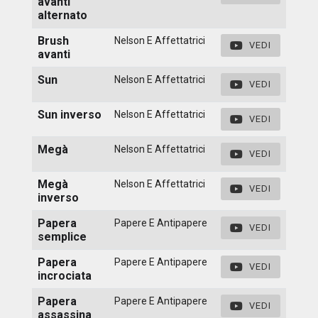
avanti
alternato
Brush
Nelson E Affettatrici
VEDI
avanti
Sun
Nelson E Affettatrici
VEDI
Sun inverso
Nelson E Affettatrici
VEDI
Megà
Nelson E Affettatrici
VEDI
Megà
Nelson E Affettatrici
VEDI
inverso
Papera
Papere E Antipapere
VEDI
semplice
Papera
Papere E Antipapere
VEDI
incrociata
Papera
Papere E Antipapere
VEDI
assassina