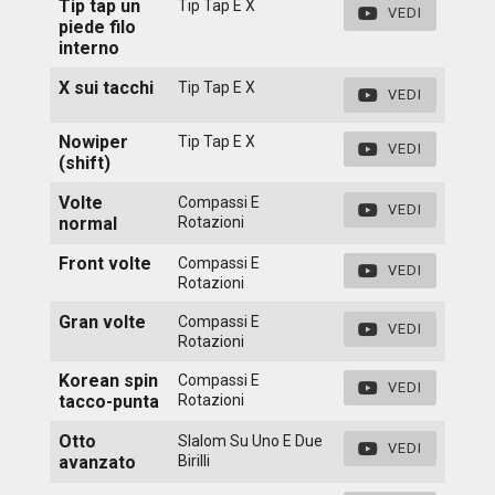
Tip tap un
Tip Tap E X
VEDI
piede filo
interno
X sui tacchi
Tip Tap E X
VEDI
Nowiper
Tip Tap E X
VEDI
(shift)
Volte
Compassi E
VEDI
normal
Rotazioni
Front volte
Compassi E
VEDI
Rotazioni
Gran volte
Compassi E
VEDI
Rotazioni
Korean spin
Compassi E
VEDI
tacco-punta
Rotazioni
Otto
Slalom Su Uno E Due
VEDI
avanzato
Birilli