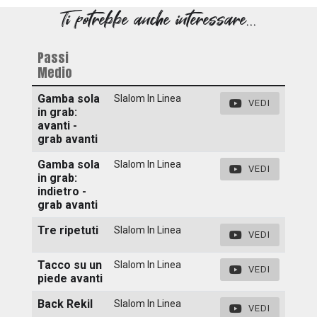
Ti potrebbe anche interessare...
Passi
Medio
Gamba sola
Slalom In Linea
VEDI
in grab:
avanti -
grab avanti
Gamba sola
Slalom In Linea
VEDI
in grab:
indietro -
grab avanti
Tre ripetuti
Slalom In Linea
VEDI
Tacco su un
Slalom In Linea
VEDI
piede avanti
Back Rekil
Slalom In Linea
VEDI