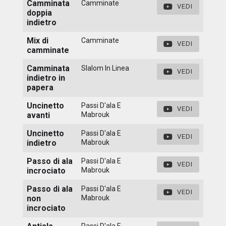
Camminata
Camminate
VEDI
doppia
indietro
Mix di
Camminate
VEDI
camminate
Camminata
Slalom In Linea
VEDI
indietro in
papera
Uncinetto
Passi D'ala E
VEDI
avanti
Mabrouk
Uncinetto
Passi D'ala E
VEDI
indietro
Mabrouk
Passo di ala
Passi D'ala E
VEDI
incrociato
Mabrouk
Passo di ala
Passi D'ala E
VEDI
non
Mabrouk
incrociato
Passi D'ala E