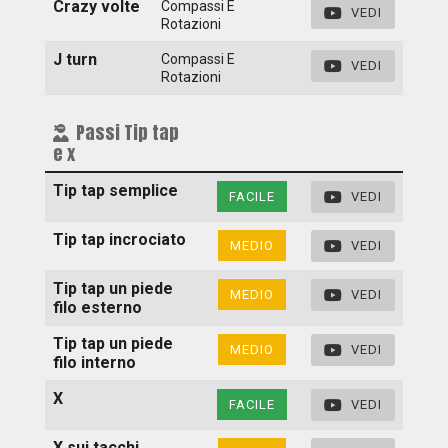
Crazy volte
Compassi E
VEDI
Rotazioni
J turn
Compassi E
VEDI
Rotazioni
Passi Tip tap
e x
Tip tap semplice
FACILE
VEDI
Tip tap incrociato
MEDIO
VEDI
Tip tap un piede
MEDIO
VEDI
filo esterno
Tip tap un piede
MEDIO
VEDI
filo interno
X
FACILE
VEDI
X sui tacchi