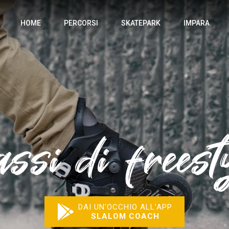
HOME
PERCORSI
SKATEPARK
IMPARA
ssi di freest
DAI UN'OCCHIO ALL'APP
SLALOM COACH