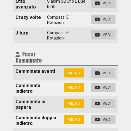
Otto
Slalom Su Uno E Due
VEDI
avanzato
Birilli
Crazy volte
Compassi E
VEDI
Rotazioni
J turn
Compassi E
VEDI
Rotazioni
Passi
Camminate
Camminata avanti
MEDIO
VEDI
Camminata
MEDIO
VEDI
indietro
Camminata in
MEDIO
VEDI
papera
Camminata doppia
MEDIO
VEDI
indietro