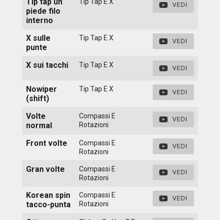
Tip tap un
Tip Tap E X
VEDI
piede filo
interno
X sulle
Tip Tap E X
VEDI
punte
X sui tacchi
Tip Tap E X
VEDI
Nowiper
Tip Tap E X
VEDI
(shift)
Volte
Compassi E
VEDI
normal
Rotazioni
Front volte
Compassi E
VEDI
Rotazioni
Gran volte
Compassi E
VEDI
Rotazioni
Korean spin
Compassi E
VEDI
tacco-punta
Rotazioni