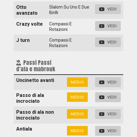
Otto
Slalom Su Uno E Due
VEDI
avanzato
Birilli
Crazy volte
Compassi E
VEDI
Rotazioni
J turn
Compassi E
VEDI
Rotazioni
Passi Passi
d'ala e mabrouk
Uncinetto avanti
MEDIO
VEDI
Passo di ala
MEDIO
VEDI
incrociato
Passo di ala non
MEDIO
VEDI
incrociato
Antiala
MEDIO
VEDI