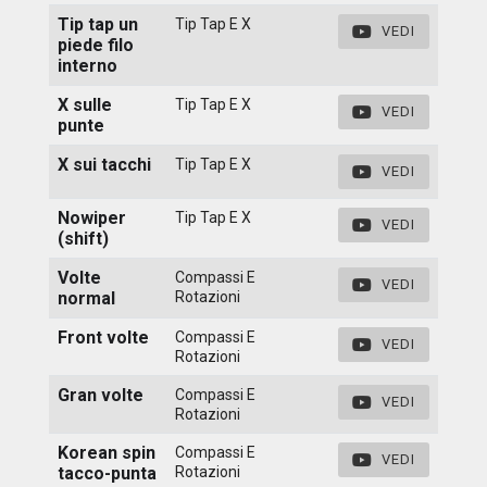
Tip tap un
Tip Tap E X
VEDI
piede filo
interno
X sulle
Tip Tap E X
VEDI
punte
X sui tacchi
Tip Tap E X
VEDI
Nowiper
Tip Tap E X
VEDI
(shift)
Volte
Compassi E
VEDI
normal
Rotazioni
Front volte
Compassi E
VEDI
Rotazioni
Gran volte
Compassi E
VEDI
Rotazioni
Korean spin
Compassi E
VEDI
tacco-punta
Rotazioni