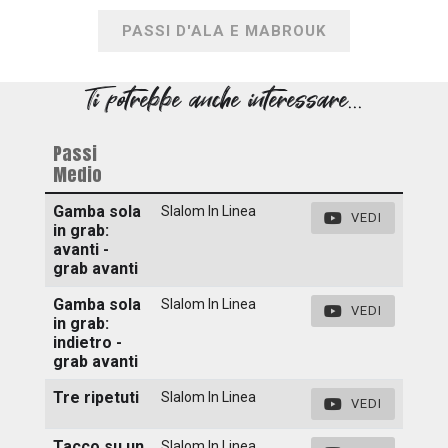
PASSI D'ALA E MABROUK
Ti potrebbe anche interessare...
Passi
Medio
Gamba sola
Slalom In Linea
VEDI
in grab:
avanti -
grab avanti
Gamba sola
Slalom In Linea
VEDI
in grab:
indietro -
grab avanti
Tre ripetuti
Slalom In Linea
VEDI
Tacco su un
Slalom In Linea