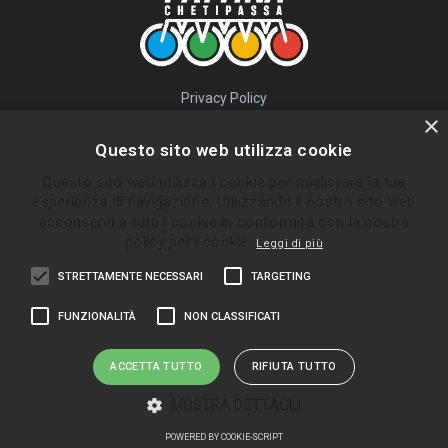
Privacy Policy
QUICK LINKS
×
Questo sito web utilizza cookie
Percorsi
Questo sito web utilizza i cookie per migliorare la tua
Skatepark
esperienza di navigazione. Utilizzando il nostro sito web
Impara
acconsenti a tutti i cookie in conformità con la nostra
Gruppi
policy per i cookie.
Leggi di più
News
STRETTAMENTE NECESSARI
TARGETING
ULTIMI PERCORSI INVIATI
FUNZIONALITÀ
NON CLASSIFICATI
Bolgare - Ghisalba
Almè - Zogno
ACCETTA TUTTO
RIFIUTA TUTTO
Palazzolo Sull'Oglio
MOSTRA DETTAGLI
Zandobbio Trescore Gorlago
POWERED BY COOKIE-SCRIPT