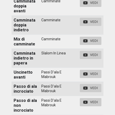
Camminata
Camminate
VEDI
doppia
avanti
Camminata
Camminate
VEDI
doppia
indietro
Mix di
Camminate
VEDI
camminate
Camminata
Slalom In Linea
VEDI
indietro in
papera
Uncinetto
Passi D'ala E
VEDI
avanti
Mabrouk
Passo di ala
Passi D'ala E
VEDI
incrociato
Mabrouk
Passo di ala
Passi D'ala E
VEDI
non
Mabrouk
incrociato