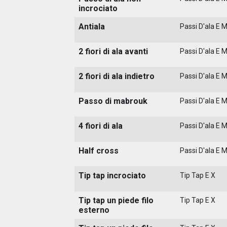
incrociato
Antiala
Passi D'ala E 
2 fiori di ala avanti
Passi D'ala E 
2 fiori di ala indietro
Passi D'ala E 
Passo di mabrouk
Passi D'ala E 
4 fiori di ala
Passi D'ala E 
Half cross
Passi D'ala E 
Tip tap incrociato
Tip Tap E X
Tip tap un piede filo
Tip Tap E X
esterno