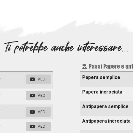
Ti potrebbe anche interessare...
Passi Papere e an
Papera semplice
a
VEDI
Papera incrociata
a
VEDI
Antipapera semplice
a
VEDI
Antipapera incrociata
a
VEDI