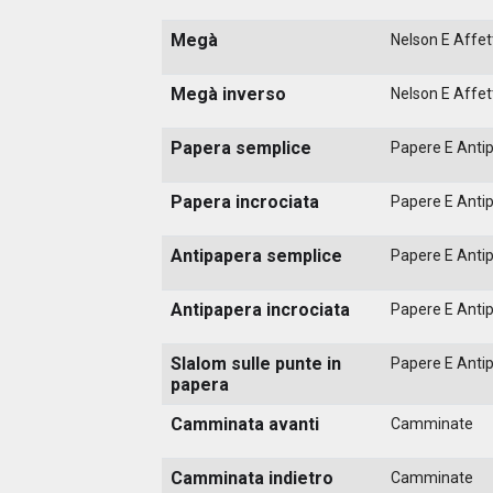
Megà
Nelson E Affett
Megà inverso
Nelson E Affett
Papera semplice
Papere E Anti
Papera incrociata
Papere E Anti
Antipapera semplice
Papere E Anti
Antipapera incrociata
Papere E Anti
Slalom sulle punte in
Papere E Anti
papera
Camminata avanti
Camminate
Camminata indietro
Camminate