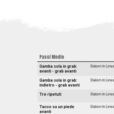
Passi Medio
Gamba sola in grab:
Slalom In Line
avanti - grab avanti
Gamba sola in grab:
Slalom In Line
indietro - grab avanti
Tre ripetuti
Slalom In Line
Tacco su un piede
Slalom In Line
avanti