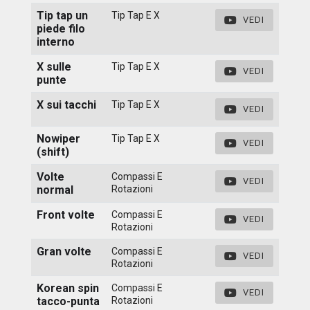
Tip tap un
Tip Tap E X
VEDI
piede filo
interno
X sulle
Tip Tap E X
VEDI
punte
X sui tacchi
Tip Tap E X
VEDI
Nowiper
Tip Tap E X
VEDI
(shift)
Volte
Compassi E
VEDI
normal
Rotazioni
Front volte
Compassi E
VEDI
Rotazioni
Gran volte
Compassi E
VEDI
Rotazioni
Korean spin
Compassi E
VEDI
tacco-punta
Rotazioni