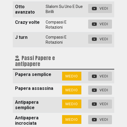
Otto
Slalom Su Uno E Due
VEDI
avanzato
Birilli
Crazy volte
Compassi E
VEDI
Rotazioni
J turn
Compassi E
VEDI
Rotazioni
Passi Papere e
antipapere
Papera semplice
MEDIO
VEDI
Papera assassina
MEDIO
VEDI
Antipapera
MEDIO
VEDI
semplice
Antipapera
MEDIO
VEDI
incrociata