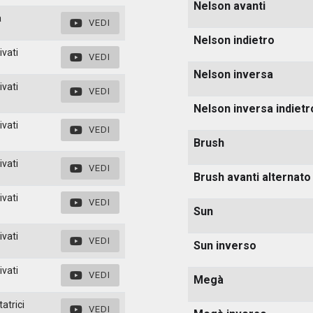
Nelson avanti
a
VEDI
Nelson indietro
ivati
VEDI
Nelson inversa
ivati
VEDI
Nelson inversa indietr
ivati
VEDI
Brush
ivati
VEDI
Brush avanti alternato
ivati
VEDI
Sun
ivati
VEDI
Sun inverso
ivati
VEDI
Megà
atrici
VEDI