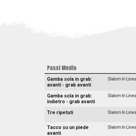
Passi Medio
Gamba sola in grab:
Slalom In Line
avanti - grab avanti
Gamba sola in grab:
Slalom In Line
indietro - grab avanti
Tre ripetuti
Slalom In Line
Tacco su un piede
Slalom In Line
avanti