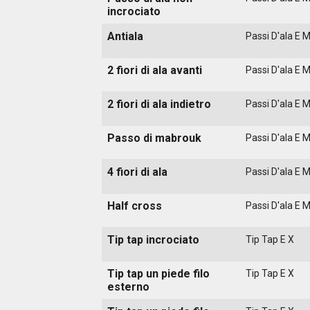
incrociato
Antiala
Passi D'ala E 
2 fiori di ala avanti
Passi D'ala E 
2 fiori di ala indietro
Passi D'ala E 
Passo di mabrouk
Passi D'ala E 
4 fiori di ala
Passi D'ala E 
Half cross
Passi D'ala E 
Tip tap incrociato
Tip Tap E X
Tip tap un piede filo
Tip Tap E X
esterno