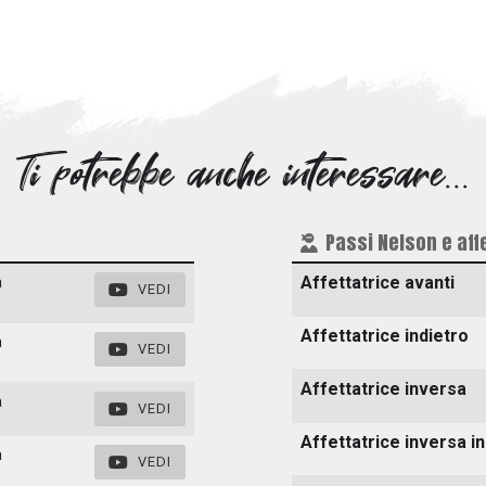
Ti potrebbe anche interessare...
Passi Nelson e affe
Affettatrice avanti
a
VEDI
Affettatrice indietro
a
VEDI
Affettatrice inversa
a
VEDI
Affettatrice inversa i
a
VEDI