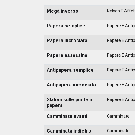
Megà inverso
Nelson E Affett
Papera semplice
Papere E Anti
Papera incrociata
Papere E Anti
Papera assassina
Papere E Anti
Antipapera semplice
Papere E Anti
Antipapera incrociata
Papere E Anti
Slalom sulle punte in
Papere E Anti
papera
Camminata avanti
Camminate
Camminata indietro
Camminate