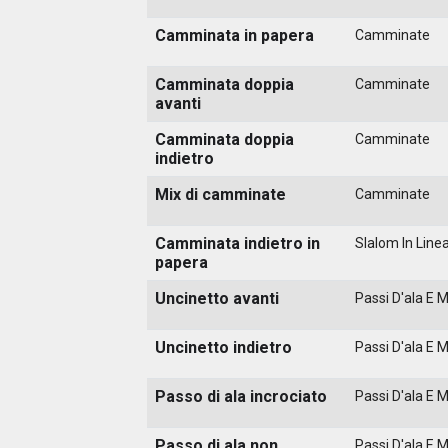
Camminata in papera
Camminate
Camminata doppia
Camminate
avanti
Camminata doppia
Camminate
indietro
Mix di camminate
Camminate
Camminata indietro in
Slalom In Line
papera
Uncinetto avanti
Passi D'ala E 
Uncinetto indietro
Passi D'ala E 
Passo di ala incrociato
Passi D'ala E 
Passo di ala non
Passi D'ala E 