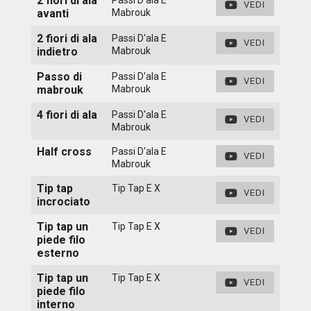
2 fiori di ala
VEDI
avanti
Mabrouk
2 fiori di ala
Passi D'ala E
VEDI
indietro
Mabrouk
Passo di
Passi D'ala E
VEDI
mabrouk
Mabrouk
4 fiori di ala
Passi D'ala E
VEDI
Mabrouk
Half cross
Passi D'ala E
VEDI
Mabrouk
Tip tap
Tip Tap E X
VEDI
incrociato
Tip tap un
Tip Tap E X
VEDI
piede filo
esterno
Tip tap un
Tip Tap E X
VEDI
piede filo
interno