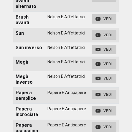
avanti
alternato
Brush
Nelson E Affettatrici
VEDI
avanti
Sun
Nelson E Affettatrici
VEDI
Sun inverso
Nelson E Affettatrici
VEDI
Megà
Nelson E Affettatrici
VEDI
Megà
Nelson E Affettatrici
VEDI
inverso
Papera
Papere E Antipapere
VEDI
semplice
Papera
Papere E Antipapere
VEDI
incrociata
Papera
Papere E Antipapere
VEDI
assassina