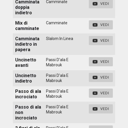
Camminata
Camminate
VEDI
doppia
indietro
Mix di
Camminate
VEDI
camminate
Camminata
Slalom In Linea
VEDI
indietro in
papera
Uncinetto
Passi D'ala E
VEDI
avanti
Mabrouk
Uncinetto
Passi D'ala E
VEDI
indietro
Mabrouk
Passo di ala
Passi D'ala E
VEDI
incrociato
Mabrouk
Passo di ala
Passi D'ala E
VEDI
non
Mabrouk
incrociato
Passi D'ala E