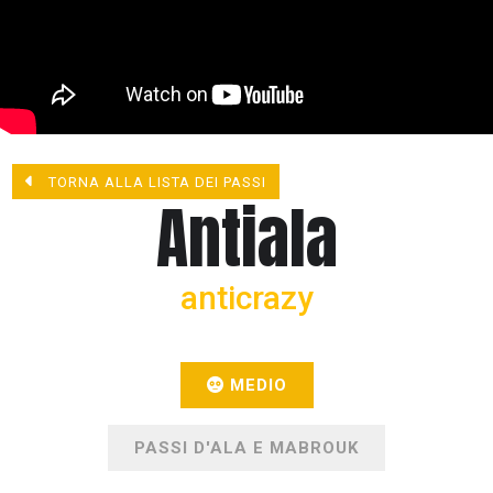
TORNA ALLA LISTA DEI PASSI
Antiala
anticrazy
MEDIO
PASSI D'ALA E MABROUK