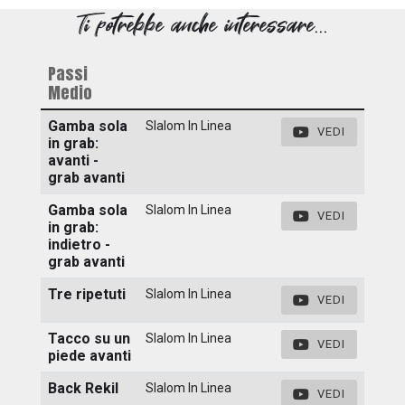
Ti potrebbe anche interessare...
Passi
Medio
Gamba sola
Slalom In Linea
VEDI
in grab:
avanti -
grab avanti
Gamba sola
Slalom In Linea
VEDI
in grab:
indietro -
grab avanti
Tre ripetuti
Slalom In Linea
VEDI
Tacco su un
Slalom In Linea
VEDI
piede avanti
Back Rekil
Slalom In Linea
VEDI