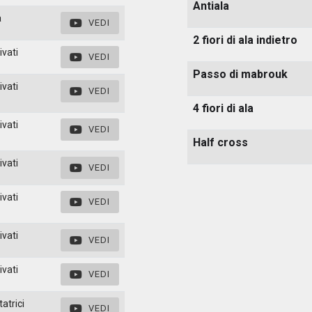
Antiala
a
VEDI
2 fiori di ala indietro
ivati
VEDI
Passo di mabrouk
ivati
VEDI
4 fiori di ala
ivati
VEDI
Half cross
ivati
VEDI
ivati
VEDI
ivati
VEDI
ivati
VEDI
atrici
VEDI