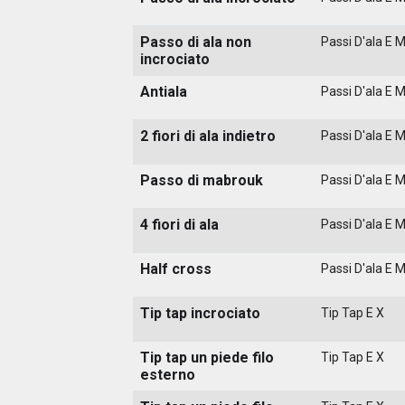
Passo di ala non
Passi D'ala E 
incrociato
Antiala
Passi D'ala E 
2 fiori di ala indietro
Passi D'ala E 
Passo di mabrouk
Passi D'ala E 
4 fiori di ala
Passi D'ala E 
Half cross
Passi D'ala E 
Tip tap incrociato
Tip Tap E X
Tip tap un piede filo
Tip Tap E X
esterno