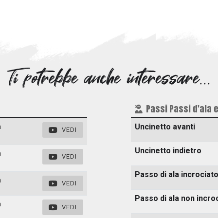
Ti potrebbe anche interessare...
Passi Passi d'ala
Uncinetto avanti
a
VEDI
Uncinetto indietro
a
VEDI
Passo di ala incrociat
a
VEDI
Passo di ala non incro
a
VEDI