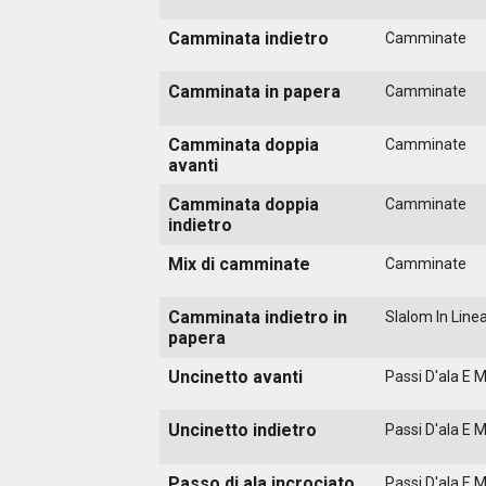
Camminata indietro
Camminate
Camminata in papera
Camminate
Camminata doppia
Camminate
avanti
Camminata doppia
Camminate
indietro
Mix di camminate
Camminate
Camminata indietro in
Slalom In Line
papera
Uncinetto avanti
Passi D'ala E 
Uncinetto indietro
Passi D'ala E 
Passo di ala incrociato
Passi D'ala E 