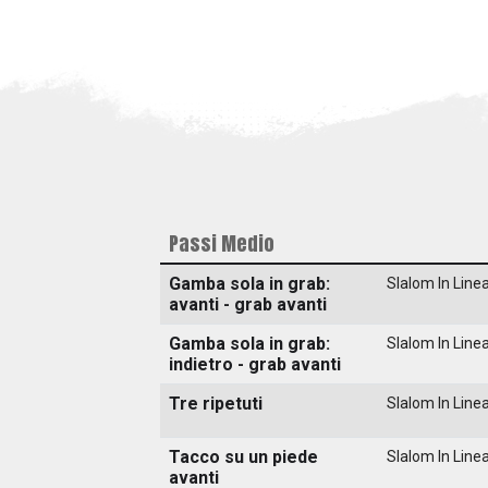
Passi Medio
Gamba sola in grab:
Slalom In Line
avanti - grab avanti
Gamba sola in grab:
Slalom In Line
indietro - grab avanti
Tre ripetuti
Slalom In Line
Tacco su un piede
Slalom In Line
avanti