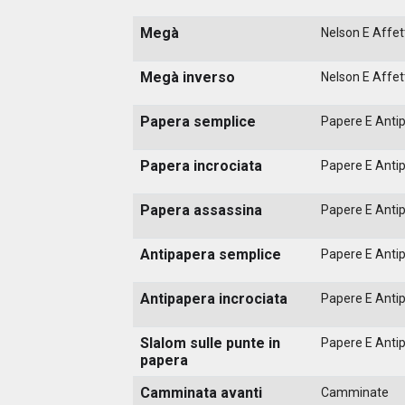
Megà
Nelson E Affett
Megà inverso
Nelson E Affett
Papera semplice
Papere E Anti
Papera incrociata
Papere E Anti
Papera assassina
Papere E Anti
Antipapera semplice
Papere E Anti
Antipapera incrociata
Papere E Anti
Slalom sulle punte in
Papere E Anti
papera
Camminata avanti
Camminate