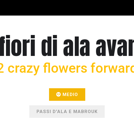
fiori di ala ava
2 crazy flowers forwar
MEDIO
PASSI D'ALA E MABROUK