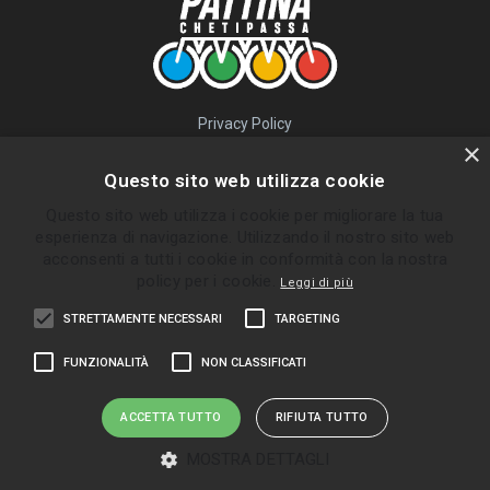
Privacy Policy
QUICK LINKS
×
Questo sito web utilizza cookie
Percorsi
Questo sito web utilizza i cookie per migliorare la tua
Skatepark
esperienza di navigazione. Utilizzando il nostro sito web
Impara
acconsenti a tutti i cookie in conformità con la nostra
Gruppi
policy per i cookie.
Leggi di più
News
STRETTAMENTE NECESSARI
TARGETING
ULTIMI PERCORSI INVIATI
FUNZIONALITÀ
NON CLASSIFICATI
Bolgare - Ghisalba
Almè - Zogno
ACCETTA TUTTO
RIFIUTA TUTTO
Palazzolo Sull'Oglio
MOSTRA DETTAGLI
Zandobbio Trescore Gorlago