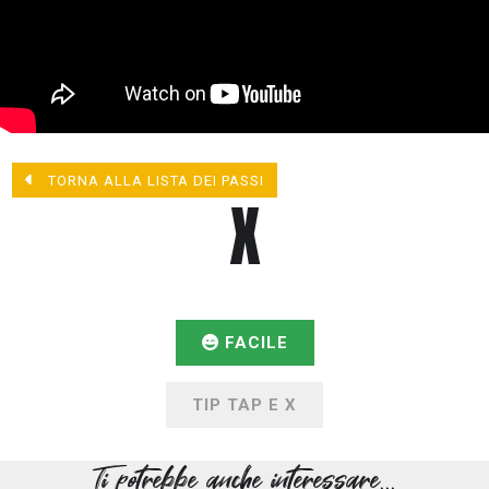
TORNA ALLA LISTA DEI PASSI
X
FACILE
TIP TAP E X
Ti potrebbe anche interessare...