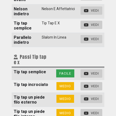
Nelson
Nelson E Affettatrici
VEDI
indietro
Tip tap
Tip Tap E X
VEDI
semplice
Parallelo
Slalom In Linea
VEDI
indietro
Passi Tip tap
e x
Tip tap semplice
FACILE
VEDI
Tip tap incrociato
MEDIO
VEDI
Tip tap un piede
MEDIO
VEDI
filo esterno
Tip tap un piede
MEDIO
VEDI