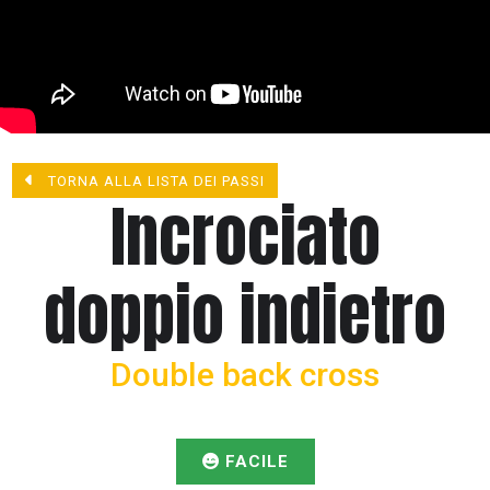
TORNA ALLA LISTA DEI PASSI
Incrociato
doppio indietro
Double back cross
FACILE