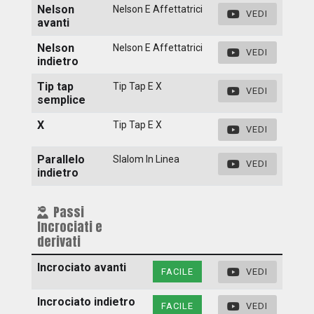
Nelson
Nelson E Affettatrici
VEDI
avanti
Nelson
Nelson E Affettatrici
VEDI
indietro
Tip tap
Tip Tap E X
VEDI
semplice
X
Tip Tap E X
VEDI
Parallelo
Slalom In Linea
VEDI
indietro
Passi
Incrociati e
derivati
Incrociato avanti
FACILE
VEDI
Incrociato indietro
FACILE
VEDI