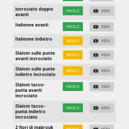
Incrociato doppio
FACILE
VEDI
avanti
Italienne avanti
FACILE
VEDI
Italienne indietro
MEDIO
VEDI
Slalom sulle punte
MEDIO
VEDI
avanti incrociato
Slalom sulle punte
MEDIO
VEDI
indietro incrociato
Slalom tacco-
FACILE
VEDI
punta avanti
incrociato
Slalom tacco-
FACILE
VEDI
punta indietro
incrociato
2 fiori di mabrouk