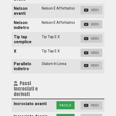
Nelson
Nelson E Affettatrici
VEDI
avanti
Nelson
Nelson E Affettatrici
VEDI
indietro
Tip tap
Tip Tap E X
VEDI
semplice
X
Tip Tap E X
VEDI
Parallelo
Slalom In Linea
VEDI
indietro
Passi
Incrociati e
derivati
Incrociato avanti
FACILE
VEDI