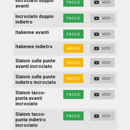
Incrociato doppio
FACILE
VEDI
avanti
Incrociato doppio
FACILE
VEDI
indietro
Italienne avanti
FACILE
VEDI
Italienne indietro
MEDIO
VEDI
Slalom sulle punte
MEDIO
VEDI
avanti incrociato
Slalom sulle punte
MEDIO
VEDI
indietro incrociato
Slalom tacco-
FACILE
VEDI
punta avanti
incrociato
Slalom tacco-
FACILE
VEDI
punta indietro
incrociato