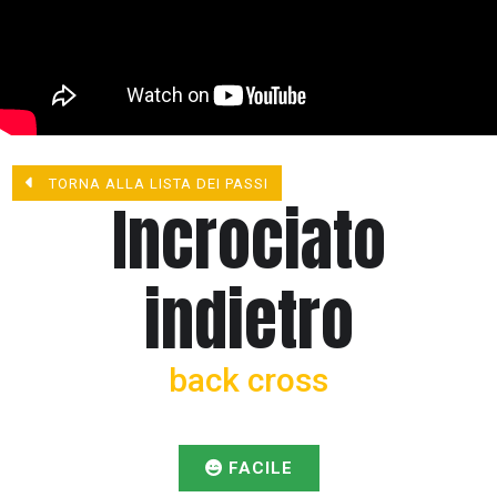
TORNA ALLA LISTA DEI PASSI
Incrociato
indietro
back cross
FACILE