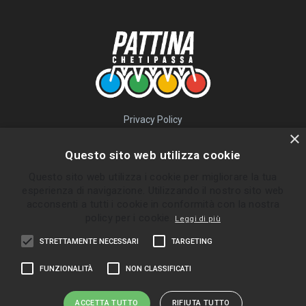
Privacy Policy
QUICK LINKS
×
Questo sito web utilizza cookie
Percorsi
Questo sito web utilizza i cookie per migliorare la tua
Skatepark
esperienza di navigazione. Utilizzando il nostro sito web
Impara
acconsenti a tutti i cookie in conformità con la nostra
Gruppi
policy per i cookie.
Leggi di più
News
STRETTAMENTE NECESSARI
TARGETING
ULTIMI PERCORSI INVIATI
FUNZIONALITÀ
NON CLASSIFICATI
Bolgare - Ghisalba
Almè - Zogno
ACCETTA TUTTO
RIFIUTA TUTTO