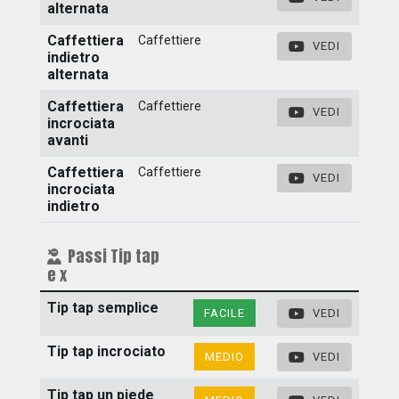
alternata
Caffettiera
Caffettiere
VEDI
indietro
alternata
Caffettiera
Caffettiere
VEDI
incrociata
avanti
Caffettiera
Caffettiere
VEDI
incrociata
indietro
Passi Tip tap
e x
Tip tap semplice
FACILE
VEDI
Tip tap incrociato
MEDIO
VEDI
Tip tap un piede