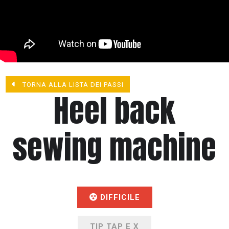
TORNA ALLA LISTA DEI PASSI
Heel back
sewing machine
DIFFICILE
TIP TAP E X