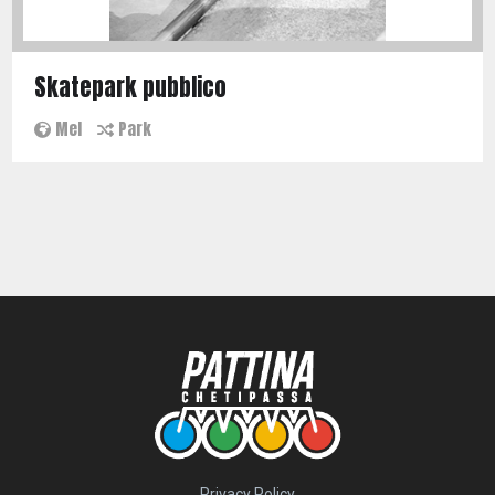
Skatepark pubblico
Mel
Park
Privacy Policy