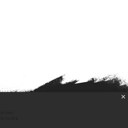
×
gazione.
TIMI PERCORSI INVIATI
 la nostra