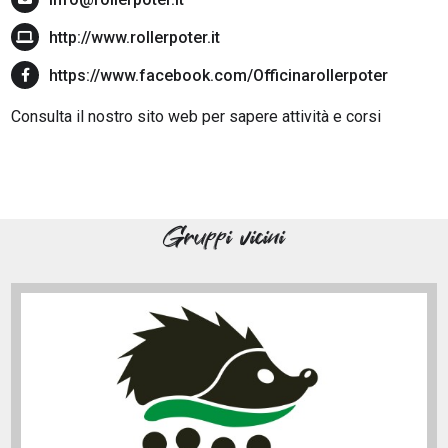
http://www.rollerpoter.it
https://www.facebook.com/Officinarollerpoter
Consulta il nostro sito web per sapere attività e corsi
Gruppi vicini