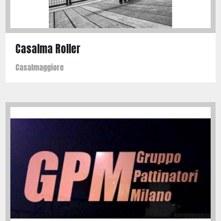
Casalma Roller
Casalmaggiore