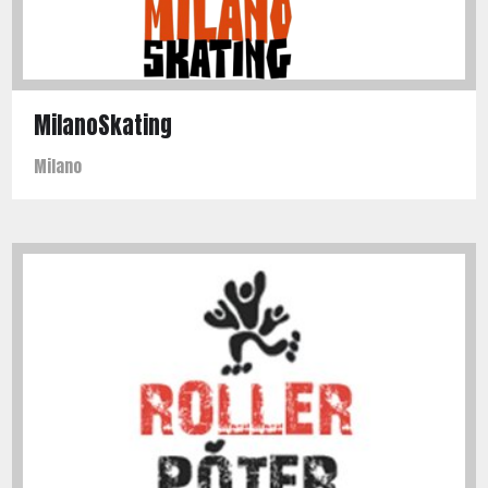
MilanoSkating
Milano