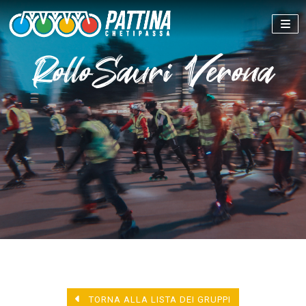
RolloSauri Verona
TORNA ALLA LISTA DEI GRUPPI