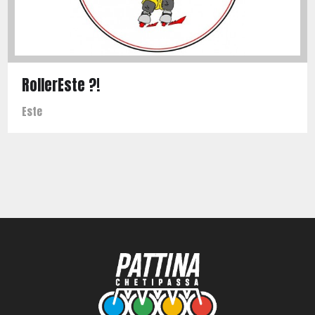
RollerEste ?!
Este