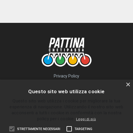
Privacy Policy
QUICK LINKS
×
Questo sito web utilizza cookie
Percorsi
Questo sito web utilizza i cookie per migliorare la tua
Skatepark
esperienza di navigazione. Utilizzando il nostro sito web
Impara
acconsenti a tutti i cookie in conformità con la nostra
Gruppi
policy per i cookie.
Leggi di più
News
STRETTAMENTE NECESSARI
TARGETING