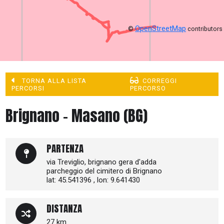
OpenStreetMap
©
contributors
TORNA ALLA LISTA
CORREGGI
PERCORSI
PERCORSO
Brignano - Masano (BG)
PARTENZA
via Treviglio, brignano gera d'adda
parcheggio del cimitero di Brignano
lat: 45.541396 , lon: 9.641430
DISTANZA
27 km