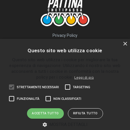
Privacy Policy
QUICK LINKS
×
Questo sito web utilizza cookie
Percorsi
Questo sito web utilizza i cookie per migliorare la tua
Skatepark
esperienza di navigazione. Utilizzando il nostro sito web
Impara
acconsenti a tutti i cookie in conformità con la nostra
Gruppi
policy per i cookie.
Leggi di più
News
STRETTAMENTE NECESSARI
TARGETING
ULTIMI PERCORSI INVIATI
FUNZIONALITÀ
NON CLASSIFICATI
Bolgare - Ghisalba
Almè - Zogno
ACCETTA TUTTO
RIFIUTA TUTTO
Palazzolo Sull'Oglio
MOSTRA DETTAGLI
Zandobbio Trescore Gorlago