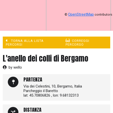
OpenStreetMap
©
contributors
TORNA ALLA LISTA
CORREGGI
PERCORSI
PERCORSO
L'anello dei colli di Bergamo
by wello
PARTENZA
Via dei Celestini, 10, Bergamo, Italia
Parcheggio il Baretto
lat: 45.70806826 , lon: 9.68132313
DISTANZA