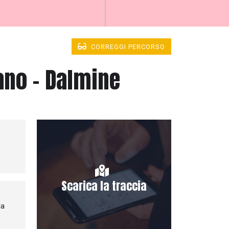
CORREGGI PERCORSO
ano - Dalmine
Scarica la traccia
da