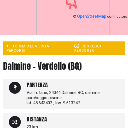
OpenStreetMap
©
contributors
TORNA ALLA LISTA
CORREGGI
PERCORSI
PERCORSO
Dalmine - Verdello (BG)
PARTENZA
Via Tofane, 24044 Dalmine BG, dalmine
parcheggio piscine
lat: 45.643402 , lon: 9.613247
DISTANZA
23 km