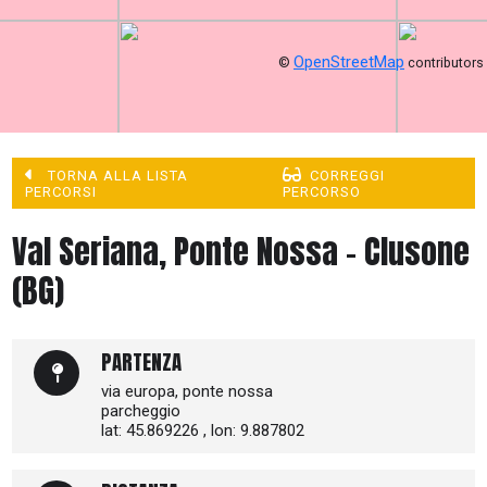
OpenStreetMap
©
contributors
TORNA ALLA LISTA
CORREGGI
PERCORSI
PERCORSO
Val Seriana, Ponte Nossa - Clusone
(BG)
PARTENZA
via europa, ponte nossa
parcheggio
lat: 45.869226 , lon: 9.887802