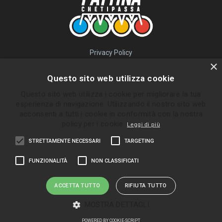
Privacy Policy
QUICK LINKS
×
Questo sito web utilizza cookie
Percorsi
Questo sito web utilizza i cookie per migliorare la tua
Skatepark
esperienza di navigazione. Utilizzando il nostro sito web
Impara
acconsenti a tutti i cookie in conformità con la nostra
Gruppi
policy per i cookie.
Leggi di più
News
STRETTAMENTE NECESSARI
TARGETING
ULTIMI PERCORSI INVIATI
FUNZIONALITÀ
NON CLASSIFICATI
Bolgare - Ghisalba
Almè - Zogno
ACCETTA TUTTO
RIFIUTA TUTTO
Palazzolo Sull'Oglio
MOSTRA DETTAGLI
Zandobbio Trescore Gorlago
POWERED BY COOKIE-SCRIPT