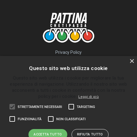
Privacy Policy
QUICK LINKS
×
Questo sito web utilizza cookie
Percorsi
Questo sito web utilizza i cookie per migliorare la tua
Skatepark
esperienza di navigazione. Utilizzando il nostro sito web
Impara
acconsenti a tutti i cookie in conformità con la nostra
Gruppi
policy per i cookie.
Leggi di più
News
STRETTAMENTE NECESSARI
TARGETING
ULTIMI PERCORSI INVIATI
FUNZIONALITÀ
NON CLASSIFICATI
Bolgare - Ghisalba
Almè - Zogno
ACCETTA TUTTO
RIFIUTA TUTTO