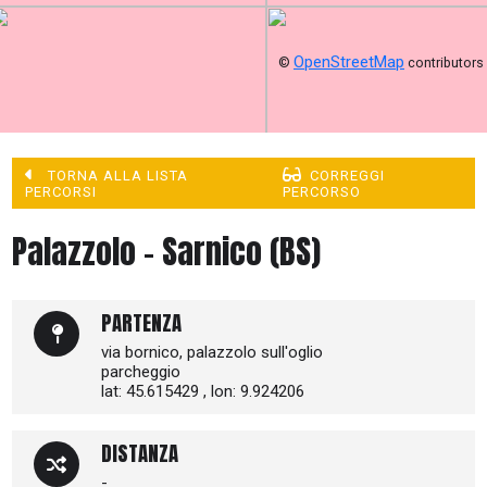
OpenStreetMap
©
contributors
TORNA ALLA LISTA
CORREGGI
PERCORSI
PERCORSO
Palazzolo - Sarnico (BS)
PARTENZA
via bornico, palazzolo sull'oglio
parcheggio
lat: 45.615429 , lon: 9.924206
DISTANZA
-