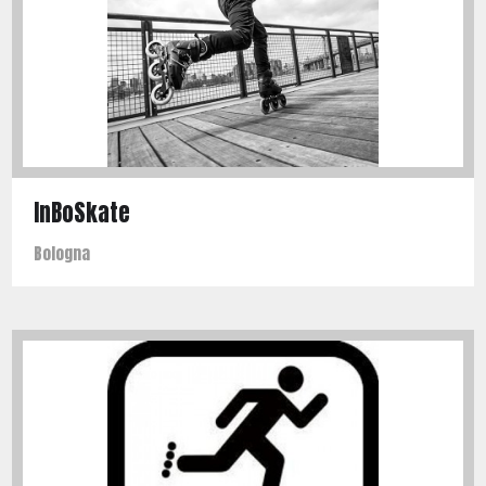
InBoSkate
Bologna