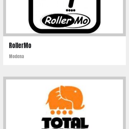
RollerMo
Modena